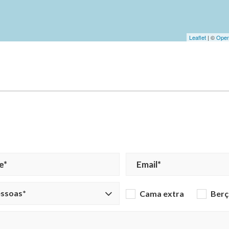
Leaflet
| ©
Open
essoas*
Cama extra
Berç