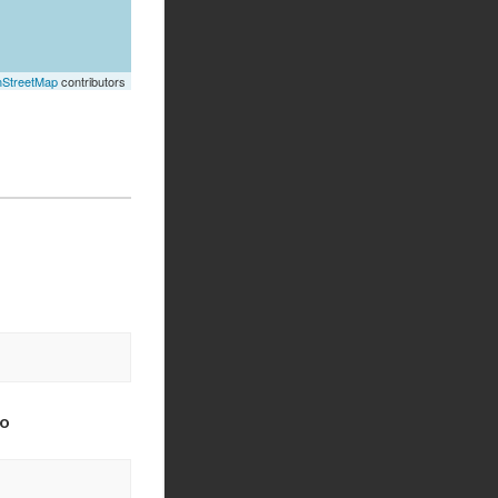
StreetMap
contributors
o