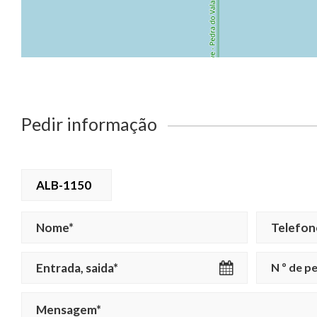
Pedir informação
ALB-1150
N º de p