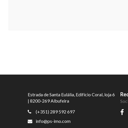
Red
Estrada de Santa Eulália, Edifício Coral, loja 6
| 8200-269 Albufeira
Soc
(+351) 289 592 697
info@ps-imo.com