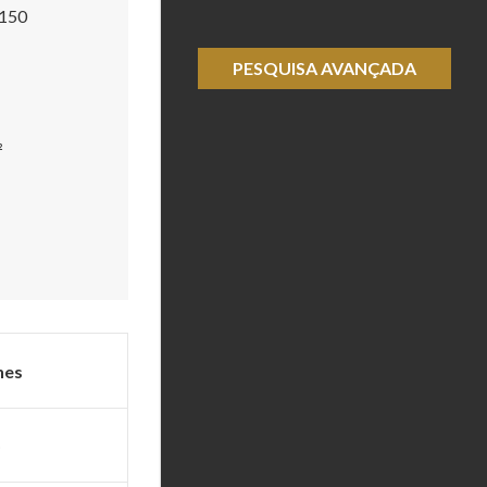
150
PESQUISA AVANÇADA
²
hes
o