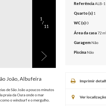
Referência
ALB-1
Quarto (s)
1
1
/
WC (s)
0
11
Área da casa
72 m
Garagem
Não
Piscina
Não
ão João, Albufeira
Imprimir detal
reias de São João a poucos minutos
la praia da Oura onde o mar
Ver localizaçã
s como o windsurf e o mergulho.