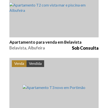
2
133 m2
PS-0284
Apartamento para venda em Belavista
Belavista, Albufeira
Sob Consulta
Venda
Vendida
Quarto (s)
Área
Referência
3
159,3 m2
PS-0275