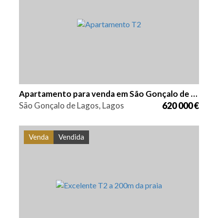
3
150,75 m2
PS-0238
Apartamento para venda em São Gonçalo de Lagos
São Gonçalo de Lagos, Lagos
620 000 €
Venda
Vendida
Quarto (s)
Área
Referência
3
155,62 m2
PS-0221