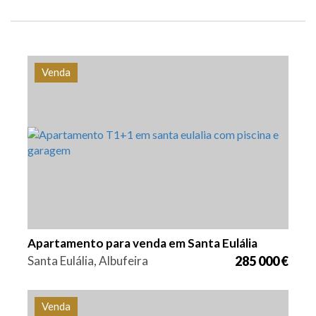
Venda
Quarto (s)
Área
Referência
2
84,3 m2
PS-0282
Apartamento para venda em Santa Eulália
Santa Eulália, Albufeira
285 000 €
Venda