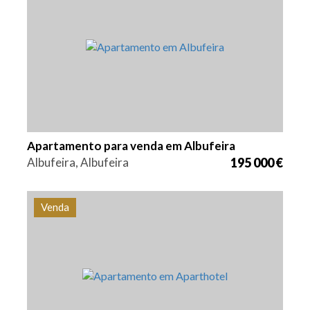
Quarto (s)
Área
Referência
1
76,8 m2
PS-0029
Apartamento para venda em Albufeira
Albufeira, Albufeira
195 000 €
Venda
Quarto (s)
Área
Referência
1
66,9 m2
PS-0026