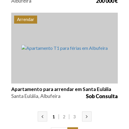
Albufeira
200 000 €
Arrendar
Quarto (s)
Área
Referência
1
60 m2
ALB-0109
Apartamento para arrendar em Santa Eulália
Santa Eulália, Albufeira
Sob Consulta
1
2
3