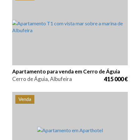
Quarto (s)
Área
Referência
1
62 m2
PS-0271
Apartamento para venda em Cerro de Águia
Cerro de Águia, Albufeira
415 000 €
Venda
Quarto (s)
Área
Referência
1
55,88 m2
PS-0032