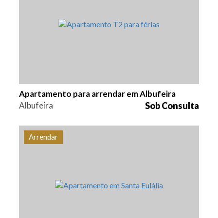
2
83 m2
ALB-0104
Apartamento para arrendar em Albufeira
Albufeira
Sob Consulta
Arrendar
Quarto (s)
Área
Referência
1
83,8 m2
ALB-0204