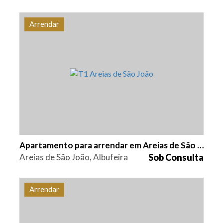
Arrendar
Quarto (s)
Área
Referência
1
72 m2
ALB-1150
Apartamento para arrendar em Areias de São João
Areias de São João, Albufeira
Sob Consulta
Arrendar
Quarto (s)
Área
Referência