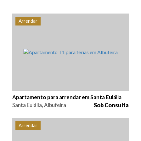
Arrendar
Quarto (s)
Área
Referência
1
60 m2
ALB-0109
Apartamento para arrendar em Santa Eulália
Santa Eulália, Albufeira
Sob Consulta
Arrendar
Quarto (s)
Área
Referência